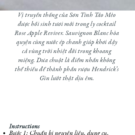
Vị truyền thống của Sơn Tinh Táo Mèo
được hồi sinh tươi mới trong ly cocktail
Rose Apple Reviver. Sauvignon Blanc hòa
quyện cùng nước ép chanh giúp khơi dậy
cả vùng trời nhiệt đới trong khoang
miệng. Dưa chuột là điểm nhấn không
thể thiếu để thành phần rượu Hendrick’s
Gin lướt thật dịu êm.
Instructions
Bước 1: Chuẩn bị nguyên liệu, dụng cụ.