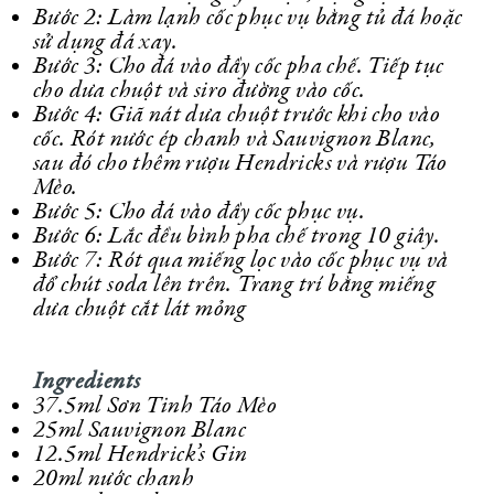
Bước 2: Làm lạnh cốc phục vụ bằng tủ đá hoặc
sử dụng đá xay.
Bước 3: Cho đá vào đầy cốc pha chế. Tiếp tục
cho dưa chuột và siro đường vào cốc.
Bước 4: Giã nát dưa chuột trước khi cho vào
cốc. Rót nước ép chanh và Sauvignon Blanc,
sau đó cho thêm rượu Hendricks và rượu Táo
Mèo.
Bước 5: Cho đá vào đầy cốc phục vụ.
Bước 6: Lắc đều bình pha chế trong 10 giây.
Bước 7: Rót qua miếng lọc vào cốc phục vụ và
đổ chút soda lên trên. Trang trí bằng miếng
dưa chuột cắt lát mỏng
Ingredients
37.5ml Sơn Tinh Táo Mèo
25ml Sauvignon Blanc
12.5ml Hendrick’s Gin
20ml nước chanh