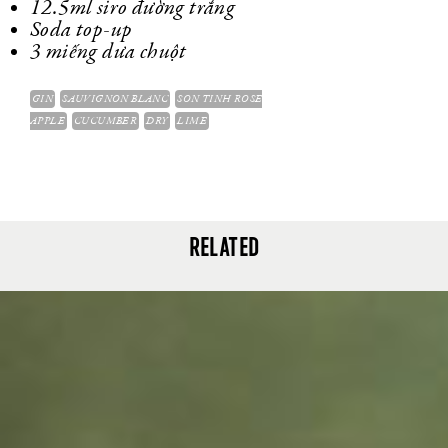
12.5ml siro đường trắng
Soda top-up
3 miếng dưa chuột
GIN
SAUVIGNON BLANC
SON TINH ROSE
APPLE
CUCUMBER
DRY
LIME
RELATED