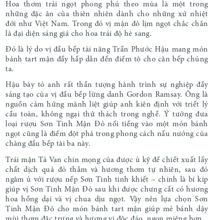
Hoa thơm trái ngọt phong phú theo mùa là một trong
những đặc ân của thiên nhiên dành cho những xứ nhiệt
đới như Việt Nam. Trong đó vị mận đỏ lịm ngọt chắc chắn
là đại diện sáng giá cho hoa trái độ hè sang.
Đó là lý do vị đầu bếp tài năng Trần Phước Hậu mang món
bánh tart mận đầy hấp dẫn đến điểm tô cho căn bếp chúng
ta.
Hậu bày tỏ anh rất thần tượng hành trình sự nghiệp đầy
sáng tạo của vị đầu bếp lừng danh Gordon Ramsay. Ông là
nguồn cảm hứng mãnh liệt giúp anh kiên định với triết lý
cầu toàn, không ngại thử thách trong nghề. Ý tưởng đưa
loại rượu Sơn Tinh Mận Đỏ nổi tiếng vào một món bánh
ngọt cũng là điểm đột phá trong phong cách nấu nướng của
chàng đầu bếp tài ba này.
Trái mận Tả Van chín mọng của được ủ kỹ để chiết xuất lấy
chất dịch quả đỏ thẫm và hương thơm tự nhiên, sau đó
ngâm ủ với rượu nếp Sơn Tinh tinh khiết – chính là bí kíp
giúp vị Sơn Tinh Mận Đỏ sau khi được chưng cất có hương
hoa hồng dại và vị chua dịu ngọt. Vậy nên lựa chọn Sơn
Tinh Mận Đỏ cho món bánh tart mận giúp mẻ bánh dậy
mùi thơm đặc trưng và hương vị độc đáo, ngon miệng hơn.