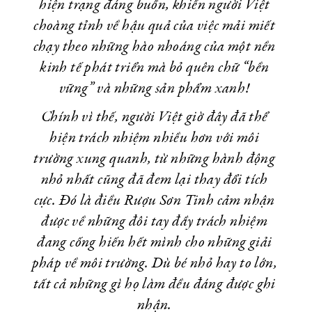
hiện trạng đáng buồn, khiến người Việt
choàng tỉnh về hậu quả của việc mải miết
chạy theo những hào nhoáng của một nền
kinh tế phát triển mà bỏ quên chữ “bền
vững” và những sản phẩm xanh!
Chính vì thế, người Việt giờ đây đã thể
hiện trách nhiệm nhiều hơn với môi
trường xung quanh, từ những hành động
nhỏ nhất cũng đã đem lại thay đổi tích
cực. Đó là điều Rượu Sơn Tinh cảm nhận
được về những đôi tay đầy trách nhiệm
đang cống hiến hết mình cho những giải
pháp về môi trường. Dù bé nhỏ hay to lớn,
tất cả những gì họ làm đều đáng được ghi
nhận.