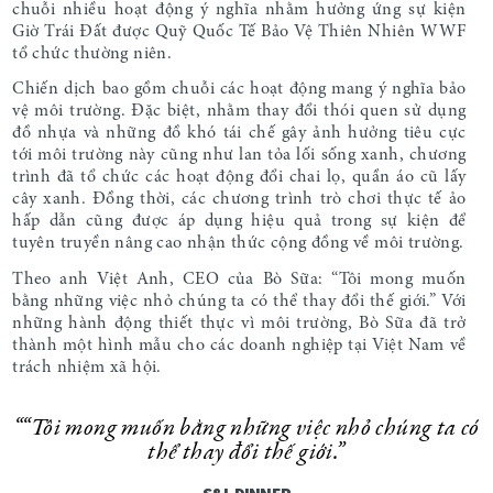
chuỗi nhiều hoạt động ý nghĩa nhằm hưởng ứng sự kiện
Giờ Trái Đất được Quỹ Quốc Tế Bảo Vệ Thiên Nhiên WWF
tổ chức thường niên.
Chiến dịch bao gồm chuỗi các hoạt động mang ý nghĩa bảo
vệ môi trường.
Đặc biệt, nhằm thay đổi thói quen sử dụng
đồ nhựa và những đồ khó tái chế gây ảnh hưởng tiêu cực
tới môi trường này cũng như lan tỏa lối sống xanh, chương
trình đã tổ chức các hoạt động đổi chai lọ, quần áo cũ lấy
cây xanh. Đồng thời, các chương trình trò chơi thực tế ảo
hấp dẫn cũng được áp dụng hiệu quả trong sự kiện để
tuyên truyền nâng cao nhận thức cộng đồng về môi trường.
Theo anh Việt Anh, CEO của Bò Sữa: “Tôi mong muốn
bằng những việc nhỏ chúng ta có thể thay đổi thế giới.”
Với
những hành động thiết thực vì môi trường, Bò Sữa đã trở
thành một hình mẫu cho các doanh nghiệp tại Việt Nam về
trách nhiệm xã hội.
““Tôi mong muốn bằng những việc nhỏ chúng ta có
thể thay đổi thế giới.”