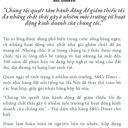
S&L DINNER
“Chúng tôi quyết tâm hành động để giảm thiểu tối
đa những chất thải gây ô nhiễm môi trường từ hoạt
động kinh doanh của chúng tôi.”
Túi ni lông được dùng phổ biến trong cuộc sống hàng ngày,
từ những hoạt động nhỏ nhất như gói ghém chút đồ ăn
mang về. Nhưng chắc ít ai trong chúng ta ý thức được rằng
chiếc túi ni lông nhỏ bé tưởng vô hại nhưng lại mất đến
500 năm để phân hủy và đang bóp nghẹt sự sống của đất
đai, đại dương và hàng loạt sinh vật.
Quan ngại về tình trạng ô nhiễm môi trường,
S&L’s Diner –
một nhà hàng Mỹ nổi tiếng tại Hà Nội đã thay thế toàn bộ
các loại hộp, giấy gói nhựa bằng hộp bã mía.
“Chúng tôi quyết tâm hành động để giảm thiểu tối đa
những chất thải gây ô nhiễm môi trường từ hoạt động kinh
doanh của chúng tôi.” – Đại diện nhà hàng
S&L’s Diner cho
biết.
Được làm hoàn toàn từ nguyên liệu tự nhiên, hộp đựng