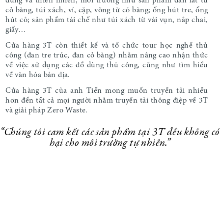
dùng và thiên nhiên, môi trường như sản phẩm đan lát từ
cỏ bàng, túi xách, ví, cặp, võng từ cỏ bàng; ống hút tre, ống
hút cỏ; sản phẩm tái chế như túi xách từ vải vụn, nắp chai,
giấy…
Cửa hàng 3T còn thiết kế và tổ chức tour học nghề thủ
công (đan tre trúc, đan cỏ bàng) nhằm nâng cao nhận thức
về việc sử dụng các đồ dùng thủ công, cũng như tìm hiểu
về văn hóa bản địa.
Cửa hàng 3T của anh Tiến mong muốn truyền tải nhiều
hơn đến tất cả mọi người nhằm truyền tải thông điệp về 3T
và giải pháp Zero Waste.
“Chúng tôi cam kết các sản phẩm tại 3T đều không có
hại cho môi trường tự nhiên.”