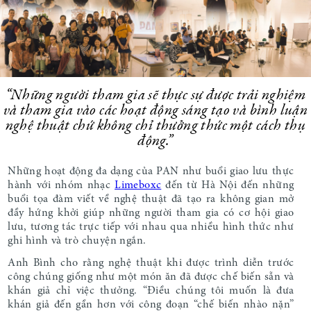
“Những người tham gia sẽ thực sự được trải nghiệm
và tham gia vào các hoạt động sáng tạo và bình luận
nghệ thuật chứ không chỉ thưởng thức một cách thụ
động.”
Những hoạt động đa dạng của PAN như buổi giao lưu thực
hành với nhóm nhạc
Limeboxc
đến từ Hà Nội đến những
buổi tọa đàm viết về nghệ thuật đã tạo ra không gian mở
đầy hứng khởi giúp những người tham gia có cơ hội giao
lưu, tương tác trực tiếp với nhau qua nhiều hình thức như
ghi hình và trò chuyện ngắn.
Anh Bình cho rằng nghệ thuật khi được trình diễn trước
công chúng giống như một món ăn đã được chế biến sẵn và
khán giả chỉ việc thưởng. “Điều chúng tôi muốn là đưa
khán giả đến gần hơn với công đoạn “chế biến nhào nặn”