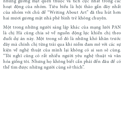
những gương mặt quen thuộc và tích cực nhất trong các
hoạt động của nhóm. Tiêu biểu là hội thảo gần đây nhất
của nhóm với chủ đề “Writing About Art” đã thu hút hơn
hai mươi gương mặt nhà phê bình trẻ không chuyên.
Một trong những người sáng lập khác của mạng lưới PAN
là chị Hà cũng chia sẻ về nguồn động lực khiến chị theo
đuổi dự án này. Một trong số đó là những khó khăn trước
đây mà chính chị từng trải qua khi niềm đam mê với các sự
kiện về nghệ thuật của mình lại không có ai san sẻ cùng.
“Tôi nghĩ cũng có rất nhiều người yêu nghệ thuật và văn
hóa giống tôi. Nhưng họ không biết cần phải đến đâu để có
thể tìm được những người cùng sở thích”.
Mạng lưới PAN có thể đang trong giai đoạn non trẻ, nhưng
trong bối cảnh nghệ thuật đương đại nhiều dấu ấn tại Hà
Nội thì tiềm năng phát triển của cộng đồng này là rất lớn.
Đặc biệt, trong quá trình hoạt động hơn 10 năm nay, Hanoi
Grapevine đã làm được một điều đáng ngạc nhiên đó là
nhận được sự công nhận từ chính phủ như một cộng đồng
nghệ thuật hợp pháp. Như chị Ly giải thích: “Chính phủ đã
hỗ trợ một phần rất lớn trong hành trình lan tỏa nghệ
thuật, nhưng sự thật là ngọn lửa nghệ thuật đó vốn đã cháy