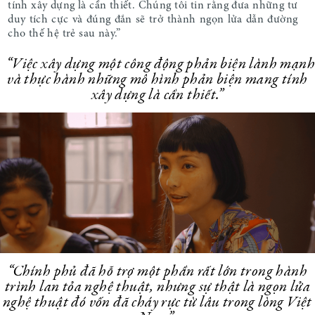
tính xây dựng là cần thiết. Chúng tôi tin rằng đưa những tư
duy tích cực và đúng đắn sẽ trở thành ngọn lửa dẫn đường
cho thế hệ trẻ sau này.”
“V
iệc xây dựng một công động phản biện lành mạn
và thực hành những mô hình phản biện mang tính
xây dựng là cần thiết
.”
“Chính phủ đã hỗ trợ một phần rất lớn trong hành
trình lan tỏa nghệ thuật, nhưng sự thật là ngọn lửa
nghệ thuật đó vốn đã cháy rực từ lâu trong lòng Việt