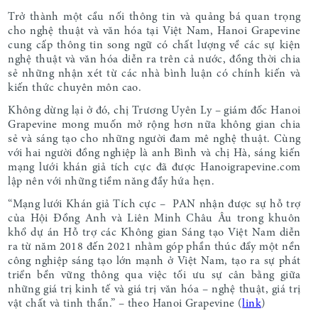
Trở thành một cầu nối thông tin và quảng bá quan trọng
cho nghệ thuật và văn hóa tại Việt Nam, Hanoi Grapevine
cung cấp thông tin song ngữ có chất lượng về các sự kiện
nghệ thuật và văn hóa diễn ra trên cả nước, đồng thời chia
sẻ những nhận xét từ các nhà bình luận có chính kiến và
kiến thức chuyên môn cao.
Không dừng lại ở đó, chị Trương Uyên Ly – giám đốc Hanoi
Grapevine mong muốn mở rộng hơn nữa không gian chia
sẻ và sáng tạo cho những người đam mê nghệ thuật. Cùng
với hai người đồng nghiệp là anh Bình và chị Hà, sáng kiến
mạng lưới khán giả tích cực đã được Hanoigrapevine.com
lập nên với những tiềm năng đầy hứa hẹn.
“Mạng lưới Khán giả Tích cực – PAN nhận được sự hỗ trợ
của Hội Đồng Anh và Liên Minh Châu Âu trong khuôn
khổ dự án Hỗ trợ các Không gian Sáng tạo Việt Nam diễn
ra từ năm 2018 đến 2021 nhằm góp phần thúc đẩy một nền
công nghiệp sáng tạo lớn mạnh ở Việt Nam, tạo ra sự phát
triển bền vững thông qua việc tối ưu sự cân bằng giữa
những giá trị kinh tế và giá trị văn hóa – nghệ thuật, giá trị
vật chất và tinh thần.” – theo Hanoi Grapevine (
link
)