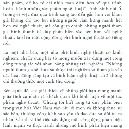
sản phẩm, để họ có cái nhìn toàn diện hơn về quá trình
hoàn thành những sản phẩm nghệ thuật”- Anh Bình nói.
Ý
tưởng về việc đưa quá trình sáng tạo đến gần hơn với khán
giả không chỉ tạo lên những nguồn cảm hứng mãnh liệt
hơn với nghệ thuật, mà còn giúp chính những người tham
gia hình thành tư duy phản biện sắc bén hơn với nghệ
thuật, tạo lên một cộng đồng phê bình nghệ thuật có tiếng
nói.
Là một nhà báo, một nhà phê bình nghệ thuật có kinh
nghiệm, chị Ly cũng bày tỏ mong muốn xây dựng một cộng
đồng tương tác với nhau bằng những trải nghiệm. “Những
người tham gia sẽ thực sự được trải nghiệm và tham gia vào
các hoạt động sáng tạo và bình luận nghệ thuật chứ không
chỉ thưởng thức một cách thụ động.”
Bên cạnh đó, chị giải thích về những giới hạn mong manh
giữa tính cá nhân và khách quan khi bình luận về một tác
phẩm nghệ thuật. “Chúng tôi biết rằng tư duy phản biện
trong văn hóa Việt Nam vẫn rất lối mòn và không thực sự
sắc bén, thường công kích vào yếu tố đạo đức và đời tư cá
nhân. Chính vì thế việc xây dựng một công động phản biện
lành mạnh và thực hành những mô hình phản biện mang