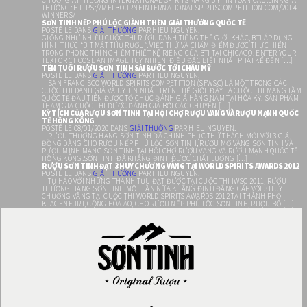
CHUỖI GIẢI THƯỞNG INTERNATIONAL SPIRITS MANG UY TÍN TOÀN CẦU.LINK GIẢI
THƯỞNG: HTTPS://MELBOURNEINTERNATIONALSPIRITSCOMPETITION.COM/2014-
WINNERS/
SƠN TINH NẾP PHÚ LỘC GIÀNH THÊM GIẢI THƯỞNG QUỐC TẾ
POSTÉ LE DANS
GIẢI THƯỞNG
PAR HIEU NGUYEN.
GIỐNG NHƯ NHIỀU CUỘC THI RƯỢU DANH TIẾNG THẾ GIỚI KHÁC, BTI ÁP DỤNG
HÌNH THỨC “BỊT MẮT THỬ RƯỢU”. VIỆC THỬ VÀ CHẤM ĐIỂM ĐƯỢC THỰC HIỆN
TRONG PHÒNG THÍ NGHIỆM THIẾT KẾ RIÊNG CỦA BTI TẠI CHICAGO. ENTER YOUR
TEXT OR CHOOSE AN IMAGE TUY NHIÊN, ĐIỀU ĐẶC BIỆT NHẤT PHẢI KỂ ĐẾN […]
TÊN TUỔI RƯỢU SƠN TINH SẢI BƯỚC TỚI CHÂU MỸ
POSTÉ LE DANS
GIẢI THƯỞNG
PAR HIEU NGUYEN.
SAN FRANCISCO WORLD SPIRITS COMPETITION (SFWSC) LÀ MỘT TRONG CÁC
CUỘC THI DANH GIÁ VÀ UY TÍN NHẤT TRÊN THẾ GIỚI. ĐÂY LÀ CUỘC THI MANG TẦM
QUỐC TẾ ĐẦU TIÊN ĐƯỢC TỔ CHỨC ĐÁNH GIÁ HÀNG NĂM TẠI HOA KỲ. SẢN PHẨM
THAM GIA CUỘC THI ĐƯỢC ĐÁNH GIÁ BỞI CÁC CHUYÊN […]
KỲ TÍCH CỦA RƯỢU SƠN TINH TẠI HỘI CHỢ RƯỢU VANG VÀ RƯỢU MẠNH QUỐC
TẾ HỒNG KÔNG
POSTÉ LE 08/01/2020 DANS
GIẢI THƯỞNG
PAR HIEU NGUYEN.
RƯỢU THƯỢNG HẠNG SƠN TINH ĐÃ CHINH PHỤC THỬ THÁCH MỚI VỚI 3 GIẢI
ĐỒNG DÀNG CHO RƯỢU NẾP PHÚ LỘC SƠN TINH, RƯỢU MƠ VÀNG SƠN TINH VÀ
RƯỢU MINH MẠNG SƠN TINH TẠI HỘI CHỢ RƯỢU VANG VÀ RƯỢU MẠNH QUỐC TẾ
HỒNG KÔNG.SƠN TINH ĐÃ KHẲNG ĐỊNH ĐƯỢC CHẤT LƯỢNG […]
RƯỢU SƠN TINH ĐẠT 3 HUY CHƯƠNG VÀNG TẠI WORLD SPIRITS AWARDS 2012
POSTÉ LE DANS
GIẢI THƯỞNG
PAR HIEU NGUYEN.
TỰ HÀO VỚI NHỮNG THÀNH TỰU ĐẠT ĐƯỢC TẠI CUỘC THI IWSC 2011, RƯỢU
THƯỢNG HẠNG SƠN TINH MỘT LẦN NỮA KHẲNG ĐỊNH ĐẲNG CẤP VỚI 3 HUY
CHƯƠNG VÀNG TẠI CUỘC THI WORLD SPIRITS AWARDS 2012 TẠI THÀNH PHỐ
KLAGENFURT, CỘNG HÒA ÁO, CHO RƯỢU NẾP PHÚ LỘC SƠN TINH, RƯỢU BỔ […]