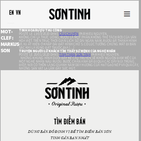
EN
VN
TINH HOA RƯỢU THỦ CÔNG
MOT-
POSTÉ LE 13/03/2020 DANS
CÂU CHUYỆN
PAR HIEU NGUYEN.
CLEF :
KHÔNG CHỈ LÀ THỨC UỐNG, RƯỢU LÀ MỘT PHẦN KHÔNG THỂ TÁCH RỜI CỦA VĂN
HÓA VIỆT. TRÊN TRỤC THỜI GIAN LỊCH SỬ DÀI NGÀN NĂM, RƯỢU ĐÃ THÀNH HÌNH
MARKUS
VÀ XU ẤT HIỆN Ở KHẮP DẢI ĐẤT HÌNH CHỮ S. CÓ LÚC TƯỞNG CHỪNG MẤT ĐI BẢN
SẮC KHI LÀ VÙNG ĐẤT THUỘC ĐỊA […]
SON
TRUYỆN NGƯỜI LỮ KHÁCH TÌM THẤY SỨ MỆNH CỦA NGHỆ NHÂN
POSTÉ LE 20/01/2020 DANS
TINH THẦN SƠN TINH
PAR HIEU NGUYEN.
NHỮNG KHUNG HÌNH DƯỚI ĐÂY KỂ CÂU TRUYỆN VỀ KHỞI NGUỒN ĐAM MÊ CỦA
MỘT NGHỆ NHÂN NẤU RƯỢU. BƯỚC CHÂN ANH ĐÃ ĐI QUA CÁC DÃY NÚI TRÙNG
ĐIỆP, NƠI CÓ THÔN LÀNG QUANH NĂM DẬY HƯƠNG CỦA HẠT GẠO NẾP VÀ QUẢ CÂY,
NHỮNG SẢN VẬT LẠ LẪM ĐẦY SỨC HÚT.
TÌM ĐIỂM BÁN
DÙNG BẢN ĐỒ ĐỊNH VỊ ĐỂ TÌM ĐIỂM BÁN SƠN
TINH GẦN BẠN NHẤT